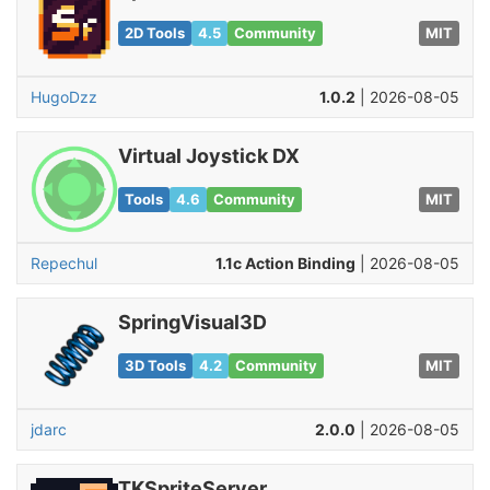
2D Tools
4.5
Community
MIT
HugoDzz
1.0.2
| 2026-08-05
Virtual Joystick DX
Tools
4.6
Community
MIT
Repechul
1.1c Action Binding
| 2026-08-05
SpringVisual3D
3D Tools
4.2
Community
MIT
jdarc
2.0.0
| 2026-08-05
TKSpriteServer