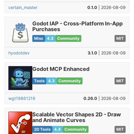
certain_master
0.1.0
| 2026-08-09
Godot IAP - Cross-Platform In-App
Purchases
Misc
4.3
Community
MIT
hyodotdev
3.1.0
| 2026-08-09
Godot MCP Enhanced
Tools
4.3
Community
MIT
wgt19861219
0.26.0
| 2026-08-09
Scalable Vector Shapes 2D - Draw
and Animate Curves
2D Tools
4.4
Community
MIT