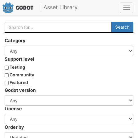
| Asset Library
Toggl
navig
Search
Category
Support level
Testing
Community
Featured
Godot version
License
Order by