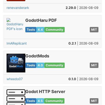
renevanderark
2.29.0
| 2026-08-09
GodotHaru PDF
Tools
4.4
Community
MIT
ImAReplicant
0.2.1
| 2026-08-09
GodotMods
Tools
4.0
Community
MIT
wheedo07
0.1.0
| 2026-08-09
Godot HTTP Server
Tools
4.5
Community
MIT