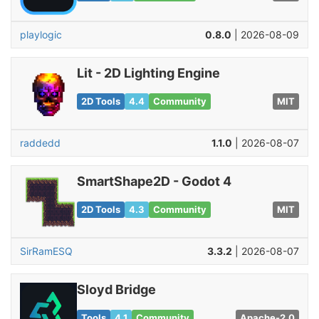
playlogic
0.8.0
| 2026-08-09
Lit - 2D Lighting Engine
2D Tools
4.4
Community
MIT
raddedd
1.1.0
| 2026-08-07
SmartShape2D - Godot 4
2D Tools
4.3
Community
MIT
SirRamESQ
3.3.2
| 2026-08-07
Sloyd Bridge
Tools
4.1
Community
Apache-2.0