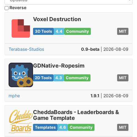
Reverse
Voxel Destruction
3D Tools
4.4
Community
MIT
Terabase-Studios
0.9-beta
| 2026-08-09
GDNative-Ropesim
2D Tools
4.3
Community
MIT
mphe
1.9.1
| 2026-08-09
CheddaBoards - Leaderboards &
Game Template
Templates
4.6
Community
MIT