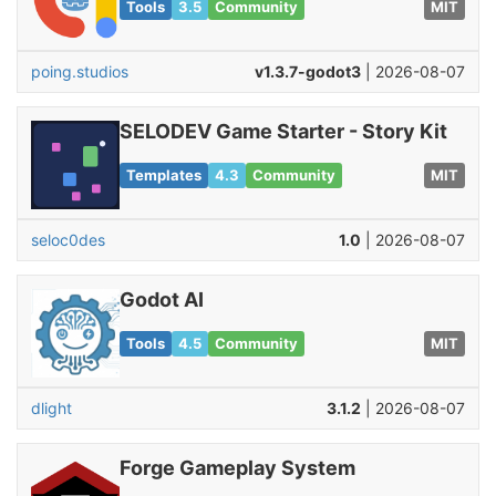
Tools
3.5
Community
MIT
poing.studios
v1.3.7-godot3
| 2026-08-07
SELODEV Game Starter - Story Kit
Templates
4.3
Community
MIT
seloc0des
1.0
| 2026-08-07
Godot AI
Tools
4.5
Community
MIT
dlight
3.1.2
| 2026-08-07
Forge Gameplay System