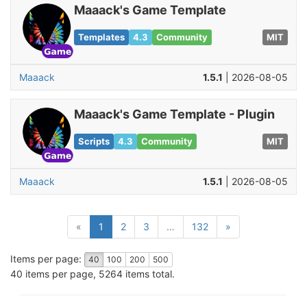
Maaack's Game Template
Templates
4.3
Community
MIT
Maaack
1.5.1
| 2026-08-05
Maaack's Game Template - Plugin
Scripts
4.3
Community
MIT
Maaack
1.5.1
| 2026-08-05
(current)
«
1
2
3
…
132
»
Items per page:
40
100
200
500
40 items per page, 5264 items total.