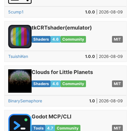
5cump1
1.0.0
| 2026-08-09
tkCRTshader(emulator)
Shaders
4.6
Community
MIT
TsuishiKen
1.0.0
| 2026-08-09
Clouds for Little Planets
Shaders
4.6
Community
MIT
BinarySemaphore
1.0
| 2026-08-09
Godot MCP/CLI
Tools
4.7
Community
MIT